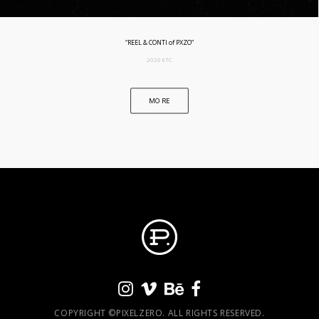
“REEL & CONTI of PXZO”
2020 ETC
MORE
COPYRIGHT ©PIXELZERO. ALL RIGHTS RESERVED.