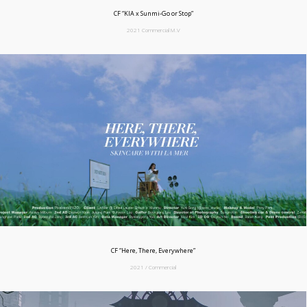
CF “KIA x Sunmi-Go or Stop”
2021 Commercial M.V
CF “Here, There, Everywhere”
2021 / Commercial