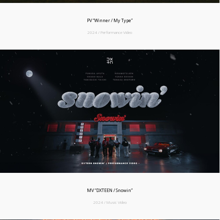
PV “Winner / My Type”
2024 / Performance Video
MV “DXTEEN / Snowin”
2024 / Music Video