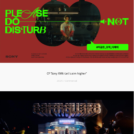
CF “Sony XM6-Let’s aim higher”
2025 / Commercial