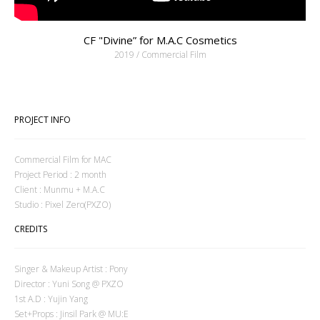
CF "Divine” for M.A.C Cosmetics
2019 / Commercial Film
PROJECT INFO
Commercial Film for MAC
Project Period : 2 month
Client : Munmu + M.A.C
Studio : Pixel Zero(PXZO)
CREDITS
Singer & Makeup Artist : Pony
Director : Yuni Song @ PXZO
1st A.D : Yujin Yang
Set+Props : Jinsil Park @ MU:E