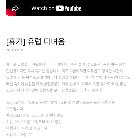
[휴가] 유럽 다녀옴
2016.09.10
휴가로 유럽을 다녀왔습니다…..다녀와서…야근..철야..주말출근…몸과 마음 전부
만신창이지만 역시 휴가는 좋습니다. 저도 가끔이지만 여유롭고 행복한 시간이
있었지..라는 목적으로 휴가때마다 촬영을 해옵니다. 아무튼 유럽에서는 안타깝게도
매일 숙취에 늦잠을 자서 낮촬영분이 거의 없네요. 따라서 이번 휴가도 역시, 없는
소스 내에서 십시일반 알뜰살뜰 모아 만들었습니다, 휴가 정리 끝!
Sony a5100 / 60P로 동영상 촬영 / 모든 샷의 촬영모드는 프리미엄 자동
모드입니다
렌즈: SEL1018. SEL50F18 (여친렌즈)
기간: 2019 9월 10일부터 약 10일간
여행지역: 파리 로마 프라하
사용프로그램: AE