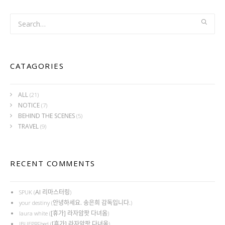
CATAGORIES
ALL
(21)
NOTICE
(7)
BEHIND THE SCENES
(5)
TRAVEL
(9)
RECENT COMMENTS
AI 리마스터링
SPUK
(
)
안녕하세요. 송은희 감독입니다.
your destiny
(
)
[휴가] 라자암팟 다녀옴
laura white
(
)
[휴가] 라자암팟 다녀옴
IBUEPRFbed
(
)