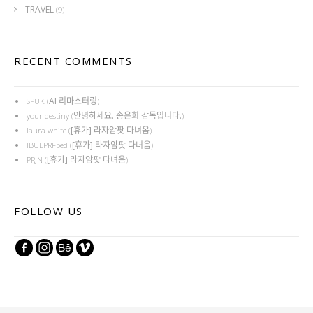
TRAVEL
(9)
RECENT COMMENTS
AI 리마스터링
SPUK
(
)
안녕하세요. 송은희 감독입니다.
your destiny
(
)
[휴가] 라자암팟 다녀옴
laura white
(
)
[휴가] 라자암팟 다녀옴
IBUEPRFbed
(
)
[휴가] 라자암팟 다녀옴
PRJN
(
)
FOLLOW US