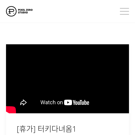
HELLO
ABOUT
WORKS
THE BLOG
CONTACT
[휴가] 터키다녀옴1